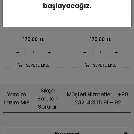
başlayacağız.
Bone
Bone
175,00 TL
175,00 TL
SEPETE EKLE
SEPETE EKLE
Sıkça
Yardım
Müşteri Hizmetleri
+90.
Sorulan
Lazım Mı?
232. 431 15 91 – 92
Sorular
Kurumsal