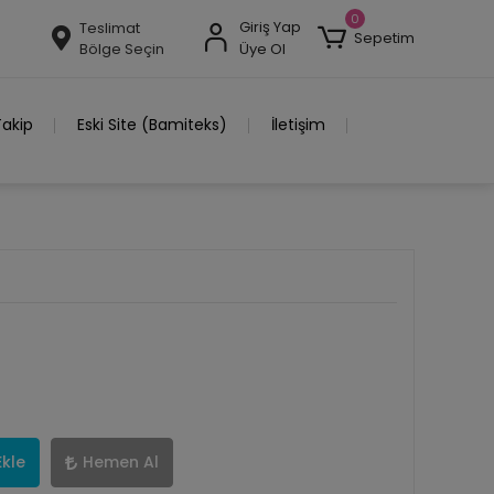
0
Giriş Yap
Teslimat
Sepetim
Bölge Seçin
Üye Ol
Takip
Eski Site (Bamiteks)
İletişim
Ekle
Hemen Al