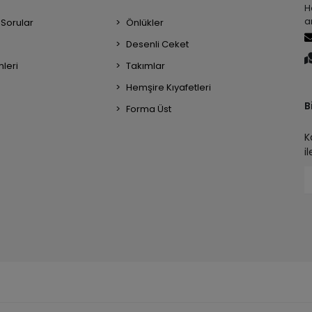
H
a
 Sorular
Önlükler
Desenli Ceket
mleri
Takımlar
Hemşire Kıyafetleri
B
Forma Üst
K
i