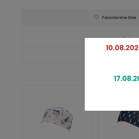
Favorilerime Ekle
Ürün A
10.08.202
17.08.2