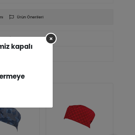
mı
Ürün Önerileri
rumlar
imiz kapalı
vermeye