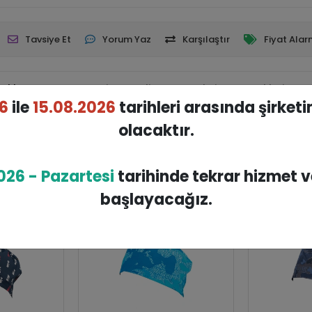
Tavsiye Et
Yorum Yaz
Karşılaştır
Fiyat Alar
çıklaması
Garanti ve Teslimat
Taksit Seçenekleri
Yo
6
ile
15.08.2026
tarihleri arasında şirket
olacaktır.
Benzer Ürünler
026 - Pazartesi
tarihinde tekrar hizmet 
başlayacağız.