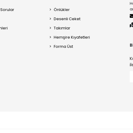
H
a
 Sorular
Önlükler
Desenli Ceket
mleri
Takımlar
Hemşire Kıyafetleri
B
Forma Üst
K
i