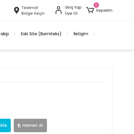
0
Giriş Yap
Teslimat
Sepetim
Bölge Seçin
Üye Ol
Takip
Eski Site (Bamiteks)
İletişim
Ekle
Hemen Al