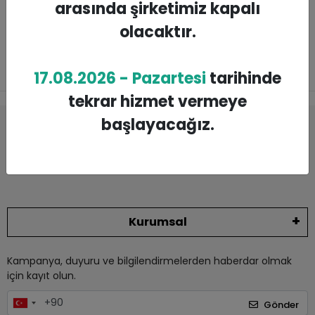
arasında şirketimiz kapalı
olacaktır.
SEPETE EKLE
SEPETE EKLE
17.08.2026 - Pazartesi
tarihinde
tekrar hizmet vermeye
Sıkça
başlayacağız.
Yardım
Müşteri Hizmetleri
+90.
Sorulan
Lazım Mı?
232. 431 15 91 – 92
Sorular
Kurumsal
Kampanya, duyuru ve bilgilendirmelerden haberdar olmak
için kayıt olun.
Gönder