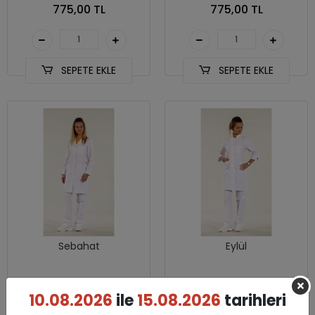
775,00 TL
775,00 TL
SEPETE EKLE
SEPETE EKLE
Sebahat
Eylül
775,00 TL
895,00 TL
10.08.2026
ile
15.08.2026
tarihleri