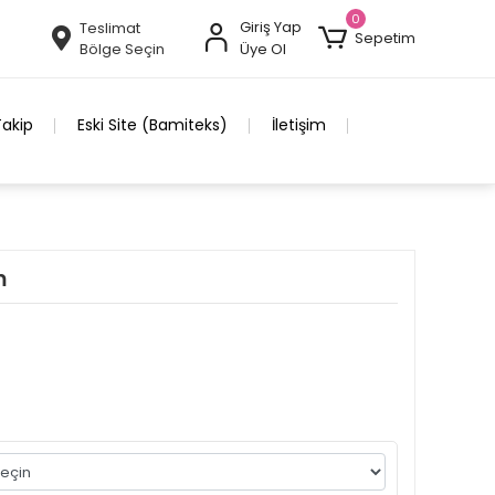
0
Giriş Yap
Teslimat
Sepetim
Bölge Seçin
Üye Ol
Takip
Eski Site (Bamiteks)
İletişim
m