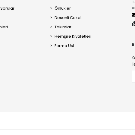
H
a
 Sorular
Önlükler
Desenli Ceket
mleri
Takımlar
Hemşire Kıyafetleri
B
Forma Üst
K
i