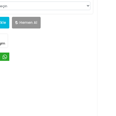
Ekle
Hemen Al
işim