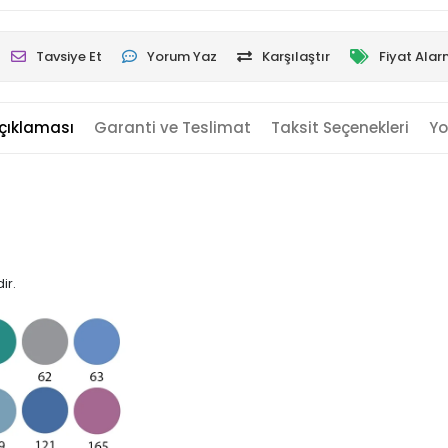
Tavsiye Et
Yorum Yaz
Karşılaştır
Fiyat Alar
çıklaması
Garanti ve Teslimat
Taksit Seçenekleri
Yo
ir.