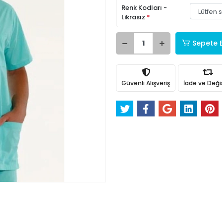
Renk Kodları -
Likrasız
*
Sepete 
Güvenli Alışveriş
İade ve Değ