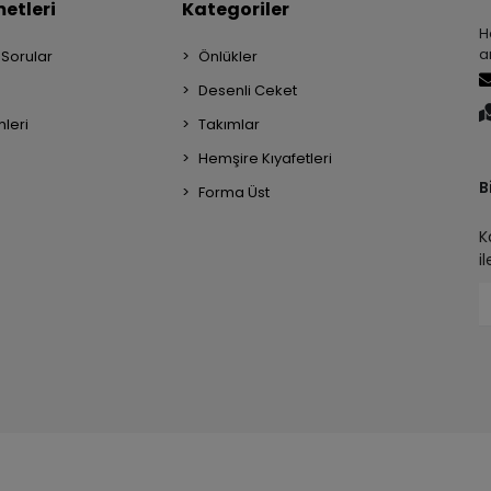
etleri
Kategoriler
H
a
 Sorular
Önlükler
Desenli Ceket
mleri
Takımlar
Hemşire Kıyafetleri
B
Forma Üst
K
i