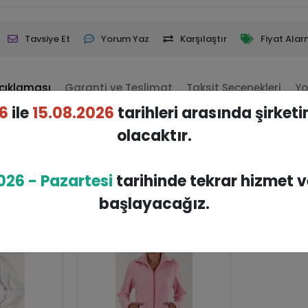
Tavsiye Et
Yorum Yaz
Karşılaştır
Fiyat Alar
çıklaması
Garanti ve Teslimat
Taksit Seçenekleri
Yo
6
ile
15.08.2026
tarihleri arasında şirket
ir.
olacaktır.
Benzer Ürünler
026 - Pazartesi
tarihinde tekrar hizmet 
başlayacağız.