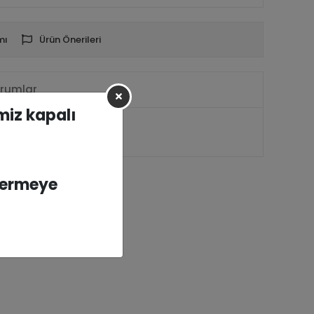
mı
Ürün Önerileri
rumlar
imiz kapalı
vermeye