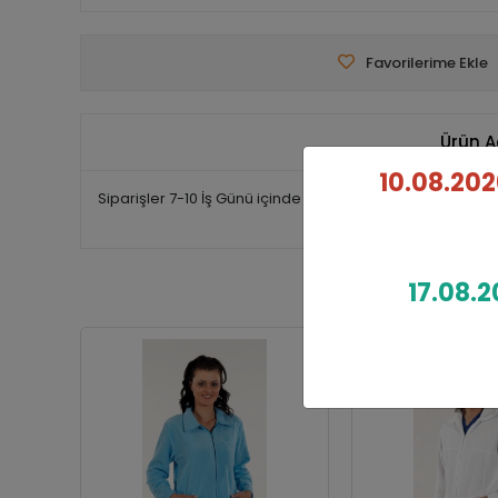
Favorilerime Ekle
Ürün A
10.08.202
Siparişler 7-10 İş Günü içinde Kargoya Teslim edilmekted
17.08.2