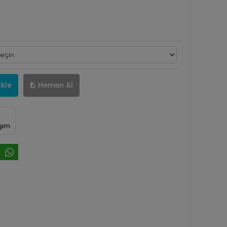
Ekle
Hemen Al
işim