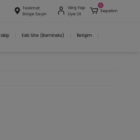
0
Giriş Yap
Teslimat
Sepetim
Bölge Seçin
Üye Ol
Takip
Eski Site (Bamiteks)
İletişim