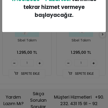
tekrar hizmet vermeye
başlayacağız.
Sibel Takım
Sibel Takım
1.295,00 TL
1.295,00 TL
SEPETE EKLE
SEPETE EKLE
Sıkça
Yardım
Müşteri Hizmetleri
+90.
Sorulan
Lazım Mı?
232. 431 15 91 – 92
Sorular