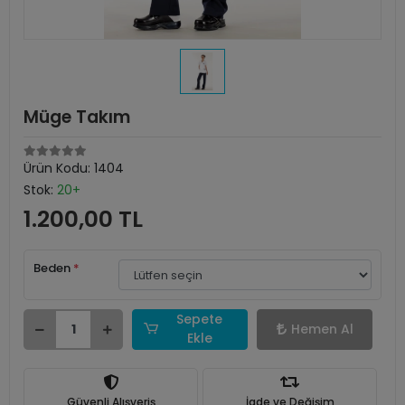
Müge Takım
Ürün Kodu:
1404
Stok:
20+
1.200,00 TL
Beden
*
Sepete
Hemen Al
Ekle
Güvenli Alışveriş
İade ve Değişim