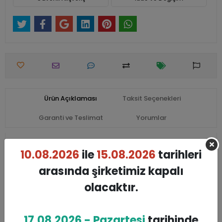
Ürün Açıklaması
Taksit Seçenekleri
Garanti ve Teslimat
Yorumlar
Siparişler 7-10 İş Günü içinde Kargoya Teslim edilmektedir.
10.08.2026
ile
15.08.2026
tarihleri
arasında şirketimiz kapalı
Benzer Ürünler
olacaktır.
17.08.2026 - Pazartesi
tarihinde