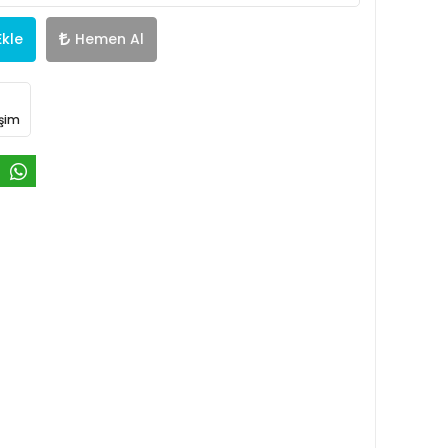
Ekle
Hemen Al
işim