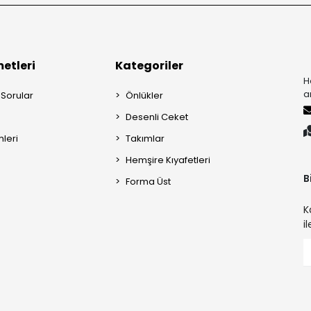
etleri
Kategoriler
H
a
 Sorular
Önlükler
Desenli Ceket
mleri
Takımlar
Hemşire Kıyafetleri
B
Forma Üst
K
i