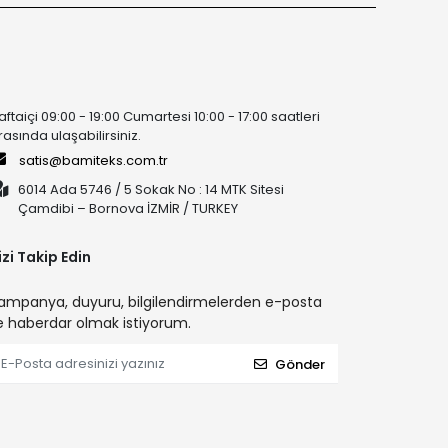
aftaiçi 09:00 - 19:00 Cumartesi 10:00 - 17:00 saatleri
rasında ulaşabilirsiniz.
satis@bamiteks.com.tr
6014 Ada 5746 / 5 Sokak No : 14 MTK Sitesi
Çamdibi – Bornova İZMİR / TURKEY
izi Takip Edin
ampanya, duyuru, bilgilendirmelerden e-posta
le haberdar olmak istiyorum.
Gönder