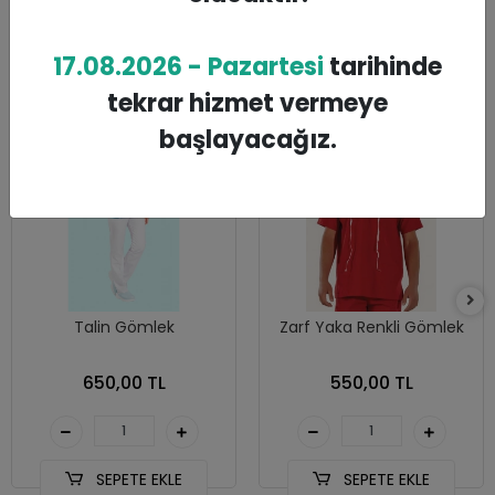
Benzer Ürünler
17.08.2026 - Pazartesi
tarihinde
tekrar hizmet vermeye
başlayacağız.
Talin Gömlek
Zarf Yaka Renkli Gömlek
650,00 TL
550,00 TL
SEPETE EKLE
SEPETE EKLE