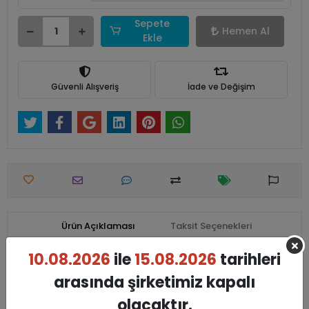
Sepete
Hemen Al
Ekle
Güvenli Alışveriş
İade ve Değişim
Ürün Açıklaması
Taksit Seçenekleri
Garanti ve Teslimat
Yorumlar
10.08.2026
ile
15.08.2026
tarihleri
arasında şirketimiz kapalı
Siparişler 7-10 İş Günü içinde Kargoya Teslim edilmektedir.
olacaktır.