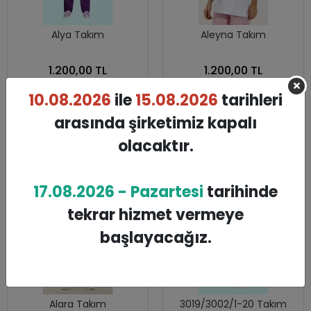
Alya Takım
Aleyna Takım
1.200,00 TL
1.200,00 TL
10.08.2026
ile
15.08.2026
tarihleri
arasında şirketimiz kapalı
SEPETE EKLE
SEPETE EKLE
olacaktır.
17.08.2026 - Pazartesi
tarihinde
tekrar hizmet vermeye
başlayacağız.
Alara Takım
3019/3002/1-20 Takım