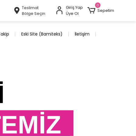
0
Giriş Yap
Teslimat
Sepetim
Bölge Seçin
Üye Ol
Takip
Eski Site (Bamiteks)
İletişim