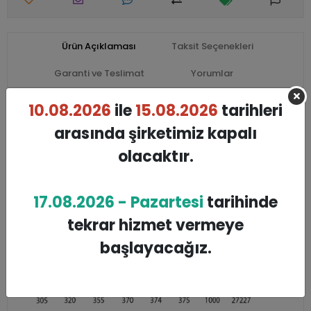
Ürün Açıklaması
Taksit Seçenekleri
Garanti ve Teslimat
Yorumlar
10.08.2026
ile
15.08.2026
tarihleri
Resimdeki Renkler : 165
Siparişler 7-10 İş Günü içinde Kargoya Teslim edilmektedir.
arasında şirketimiz kapalı
olacaktır.
17.08.2026 - Pazartesi
tarihinde
tekrar hizmet vermeye
başlayacağız.