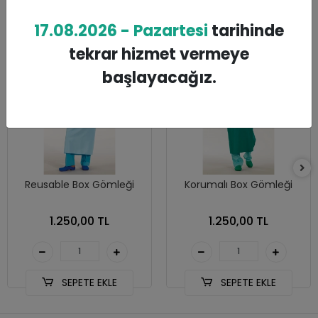
Benzer Ürünler
17.08.2026 - Pazartesi
tarihinde
tekrar hizmet vermeye
başlayacağız.
Reusable Box Gömleği
Korumalı Box Gömleği
1.250,00 TL
1.250,00 TL
SEPETE EKLE
SEPETE EKLE