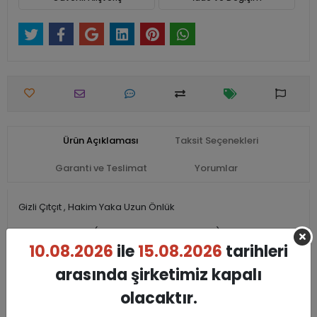
Ürün Açıklaması
Taksit Seçenekleri
Garanti ve Teslimat
Yorumlar
Gizli Çıtçıt , Hakim Yaka Uzun Önlük
Kumaş : Alpaka (%67 Polyester %33 Viscon)
10.08.2026
ile
15.08.2026
tarihleri
Siparişler 7-10 İş Günü içinde Kargoya Teslim edilmektedir.
arasında şirketimiz kapalı
olacaktır.