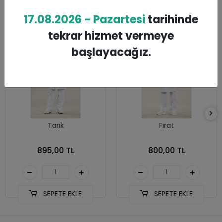
Benzer Ürünler
17.08.2026 - Pazartesi
tarihinde
tekrar hizmet vermeye
başlayacağız.
Tarık
Fırat
895,00 TL
800,00 TL
SEPETE EKLE
SEPETE EKLE