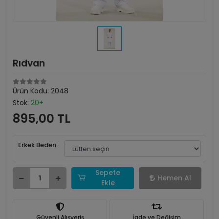
Rıdvan
Ürün Kodu:
2048
Stok:
20+
895,00 TL
Erkek Beden
Sepete
Hemen Al
Ekle
Güvenli Alışveriş
İade ve Değişim