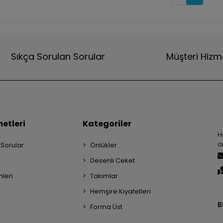
Sıkça Sorulan Sorular
Müşteri Hizm
etleri
Kategoriler
H
a
 Sorular
Önlükler
Desenli Ceket
mleri
Takımlar
Hemşire Kıyafetleri
B
Forma Üst