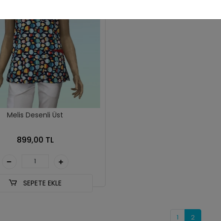
Melis Desenli Üst
899,00 TL
SEPETE EKLE
1
2