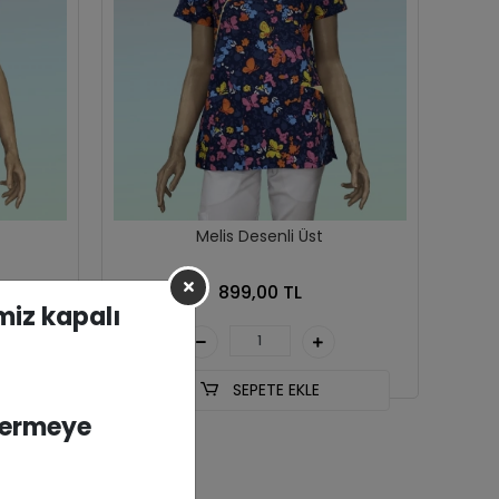
Melis Desenli Üst
899,00 TL
imiz kapalı
SEPETE EKLE
vermeye