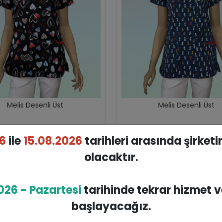
Melis Desenli Üst
Melis Desenli Üst
899,00 TL
899,00 TL
6
ile
15.08.2026
tarihleri arasında şirket
olacaktır.
SEPETE EKLE
SEPETE EKLE
026 - Pazartesi
tarihinde tekrar hizmet 
başlayacağız.