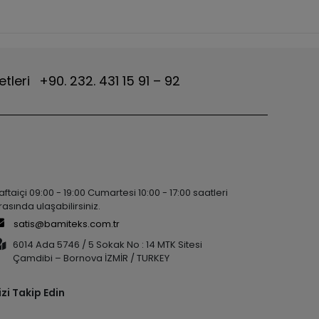
etleri
+90. 232. 431 15 91 – 92
aftaiçi 09:00 - 19:00 Cumartesi 10:00 - 17:00 saatleri
rasında ulaşabilirsiniz.
satis@bamiteks.com.tr
6014 Ada 5746 / 5 Sokak No : 14 MTK Sitesi
Çamdibi – Bornova İZMİR / TURKEY
izi Takip Edin