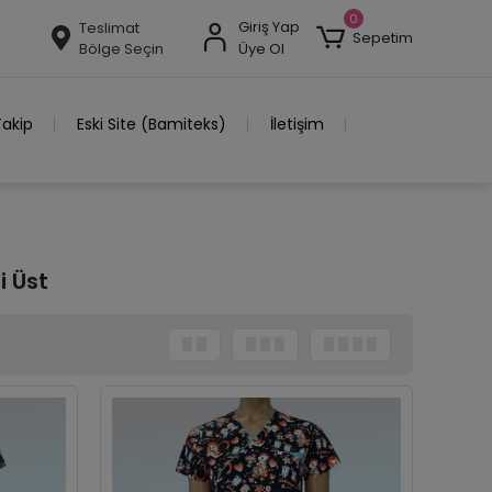
0
Giriş Yap
Teslimat
Sepetim
Bölge Seçin
Üye Ol
Takip
Eski Site (Bamiteks)
İletişim
i Üst