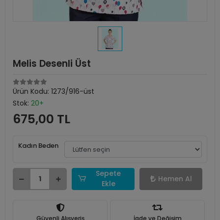
Melis Desenli Üst
Ürün Kodu:
1273/916-üst
Stok:
20+
675,00 TL
Kadın Beden
Sepete
Hemen Al
Ekle
Güvenli Alışveriş
İade ve Değişim