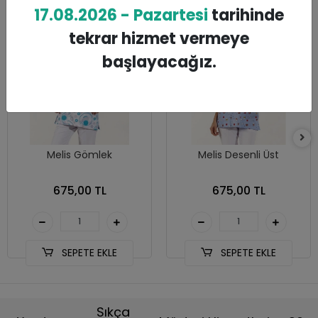
17.08.2026 - Pazartesi
tarihinde
tekrar hizmet vermeye
başlayacağız.
Melis Gömlek
Melis Desenli Üst
675,00 TL
675,00 TL
SEPETE EKLE
SEPETE EKLE
Sıkça