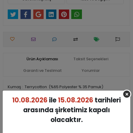
Ürün Açıklaması
Taksit Seçenekleri
Garanti ve Teslimat
Yorumlar
Kumaş : Terrycotton (%65 Polyester % 35 Pamuk)
Siparişler 7-10 İş Günü içinde Kargoya Teslim edilmektedir.
10.08.2026
ile
15.08.2026
tarihleri
arasında şirketimiz kapalı
olacaktır.
Benzer Ürünler