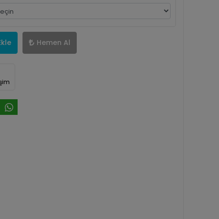
Ekle
Hemen Al
işim