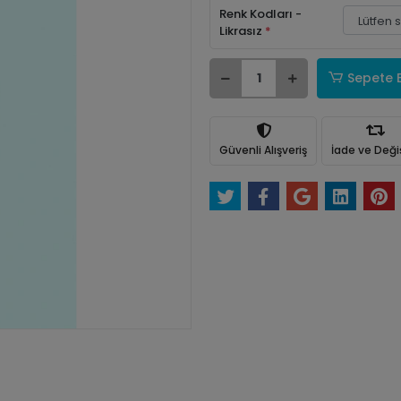
Renk Kodları -
Likrasız
*
Sepete 
Güvenli Alışveriş
İade ve Değ