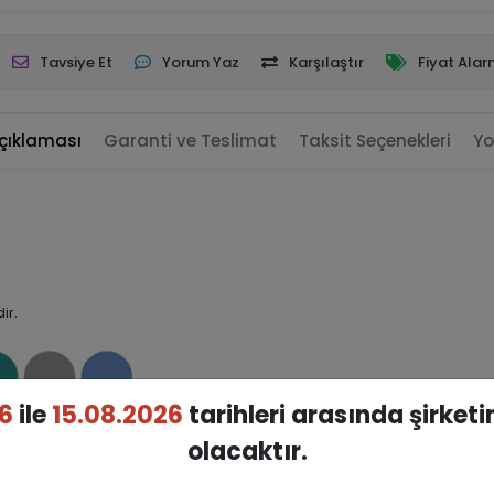
Tavsiye Et
Yorum Yaz
Karşılaştır
Fiyat Alar
çıklaması
Garanti ve Teslimat
Taksit Seçenekleri
Yo
ir.
6
ile
15.08.2026
tarihleri arasında şirket
olacaktır.