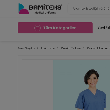
Tüm Kategoriler
Yeni Ek
Ana Sayfa
Takımlar
Renkli Takım
Kadın Likrasız