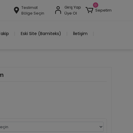
0
Giriş Yap
Teslimat
Sepetim
Bölge Seçin
Üye Ol
Takip
Eski Site (Bamiteks)
İletişim
ım