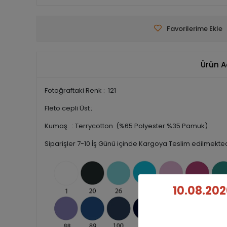
Favorilerime Ekle
Ürün A
Fotoğraftaki Renk : 121
Fleto cepli Üst ;
Kumaş : Terrycotton (%65 Polyester %35 Pamuk)
Siparişler 7-10 İş Günü içinde Kargoya Teslim edilmekted
10.08.202