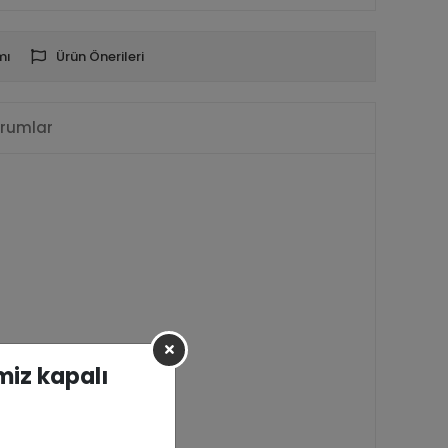
mı
Ürün Önerileri
rumlar
imiz kapalı