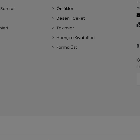
H
a
 Sorular
Önlükler
Desenli Ceket
mleri
Takımlar
Hemşire Kıyafetleri
B
Forma Üst
K
i