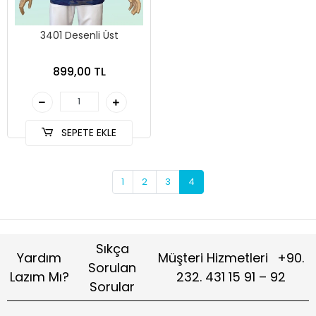
3401 Desenli Üst
899,00 TL
SEPETE EKLE
1
2
3
4
Sıkça
Yardım
Müşteri Hizmetleri
+90.
Sorulan
Lazım Mı?
232. 431 15 91 – 92
Sorular