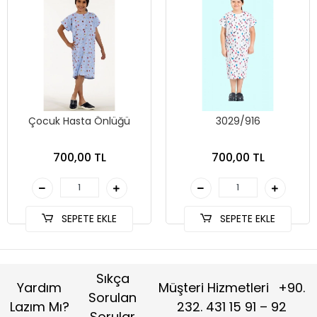
Çocuk Hasta Önlüğü
3029/916
700,00 TL
700,00 TL
SEPETE EKLE
SEPETE EKLE
Sıkça
Yardım
Müşteri Hizmetleri
+90.
Sorulan
Lazım Mı?
232. 431 15 91 – 92
Sorular